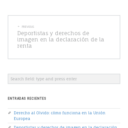
POST
PREVIOUS
Deportistas y derechos de
NAVIGATION
imagen en la declaración de la
renta
Search
ENTRADAS RECIENTES
Derecho al Olvido: cómo funciona en la Unión
Europea
Deportistas y derechos de imagen en la declaración