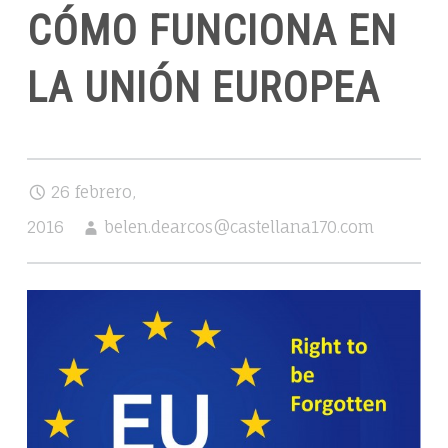
ABOGADOS
CÓMO FUNCIONA EN
LA UNIÓN EUROPEA
26 febrero,
2016
belen.dearcos@castellana170.com