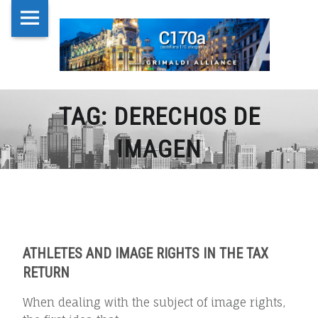
Castellana
Skip
CAST
DERECHOS
170,
to
170,
DE
Abogados
content
ABO
IMAGEN
site
Despacho
de
–
navigation
TAG:
DERECHOS DE
abogados
CASTELLANA
en
IMAGEN
Madrid
170,
centro
ABOGADOS
ATHLETES AND IMAGE RIGHTS IN THE TAX
RETURN
When dealing with the subject of image rights,