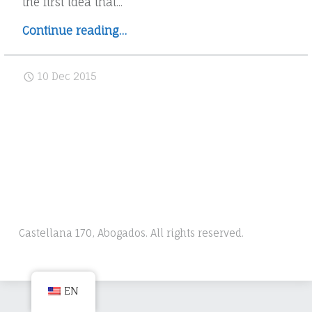
the first idea that...
“Deportistas
Continue reading
…
y
derechos
10 Dec 2015
de
imagen
en
la
declaración
de
la
renta”
Castellana 170, Abogados. All rights reserved.
EN